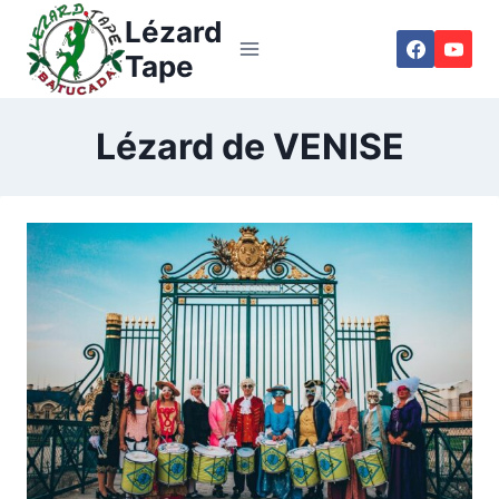
Aller
Lézard
au
Tape
contenu
Lézard de VENISE